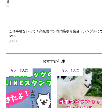
で
これ半端ないって！高級食パン専門店@青葉台｜シンプルにウ
二
マい...
チ..
グルメ
グル
おすすめ記事
ちぃ。さんぽ
ちぃ。さんぽ