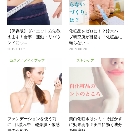
【保存版】ダイエット方法教
化粧品をゼロに！？鈴木ハー
えます！食事・運動・リバウ
ブ研究所が目指す「化粧品に
ンドにつ...
頼らない...
2019.01.05
2019.06.20
コスメ／メイクアップ
スキンケア
ファンデーションを使う前
美白化粧水はシミ・そばかす
に…肌荒れ中、乾燥肌・敏感
に効果ある？美白に効く成分
肌のための...
を徹底解...