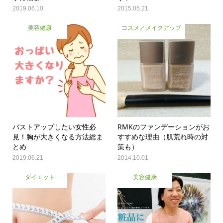
2019.06.10
2015.05.21
美容健康
コスメ／メイクアップ
バストアップしたい女性必
RMKのファンデーションがお
見！胸が大きくなる方法総ま
すすめな理由（肌荒れ時の対
とめ
策も）
2019.06.21
2014.10.01
ダイエット
美容健康