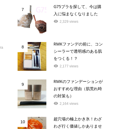
G75ブラを探して、今は購
7
入に悩まなくなりました
2,329 views
RMKファンデの前に、コン
8
ra
シーラーで透明感のある肌
をつくる！？
2,177 views
RMKのファンデーションが
9
おすすめな理由（肌荒れ時
の対策も）
2,164 views
超穴場の極上かき氷！わざ
10
わざ行く価値しかありませ