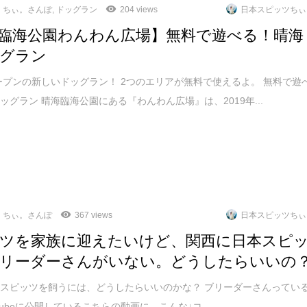
ちぃ。さんぽ
,
ドッグラン
204 views
日本スピッツちぃ
臨海公園わんわん広場】無料で遊べる！晴海
グラン
オープンの新しいドッグラン！ 2つのエリアが無料で使えるよ。 無料で遊
ッグラン 晴海臨海公園にある『わんわん広場』は、2019年...
ちぃ。さんぽ
367 views
日本スピッツちぃ
ツを家族に迎えたいけど、関西に日本スピ
リーダーさんがいない。どうしたらいいの
スピッツを飼うには、どうしたらいいのかな？ ブリーダーさんってい
tubeに公開しているこちらの動画に、こんな↓コ...