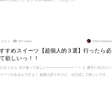
グルメ
397 views
Yohei Nakamu
すすめスイーツ【超個人的３選】行ったら必
て欲しいっ！！
に行くなら ぜひ食べて欲しいーーーーーーーー！！ と 勝手に叫びたい
イーツがあるんですよ！ 超個人的ですけど、ぜひ試して欲しいです...