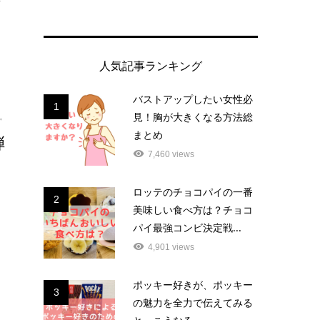
人気記事ランキング
バストアップしたい女性必
1
見！胸が大きくなる方法総
。
まとめ
弾
7,460 views
ロッテのチョコパイの一番
ツ
2
美味しい食べ方は？チョコ
パイ最強コンビ決定戦...
4,901 views
ポッキー好きが、ポッキー
3
の魅力を全力で伝えてみる