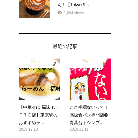
ん！【Tokyo S...
1,694 views
最近の記事
グルメ
グルメ
【中華そば 福味 ＫＩ
これ半端ないって！
ＴＴＥ店】東京駅の
高級食パン専門店@
おすすめラ...
青葉台｜シンプ...
2019.12.18
2019.12.11