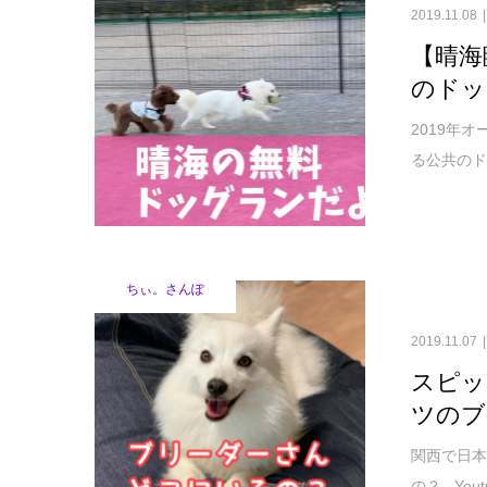
2019.11.08
【晴海
のドッ
2019年
る公共のド
ちぃ。さんぽ
2019.11.07
スピッ
ツのブ
関西で日本
の？ You