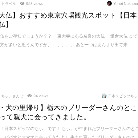
トラベル
953 views
Yohei Nakamu
大仏】おすすめ東京穴場観光スポット【日本
仏】
仏をご存知でしょうか？？ ・東大寺にある奈良の大仏 ・鎌倉大仏 まで
方が多いと思うんですが、 、、、、、 あと一つはあんまり出て来...
ちぃ。さんぽ
94 views
日本スピッツちぃ
・犬の里帰り】栃木のブリーダーさんのとこ
って親犬に会ってきました。
！日本スピッツのちぃ。です！ ちぃ。が生まれたブリーダーさんのと
、パパ犬とママ犬に会ってきたよ！ 生まれ育ったブリーダーさんのと..