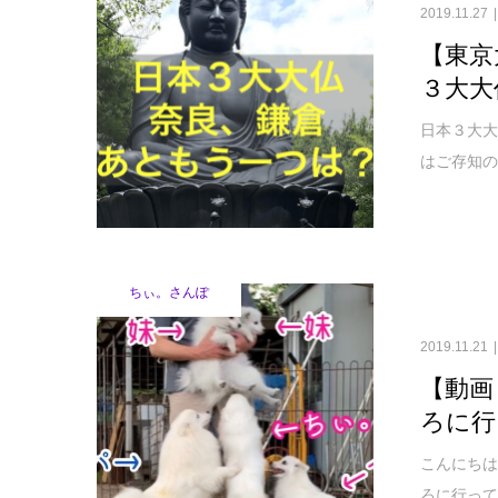
2019.11.27
【東京
３大大
日本３大大
はご存知の
ちぃ。さんぽ
2019.11.21
【動画
ろに行
こんにちは
ろに行って