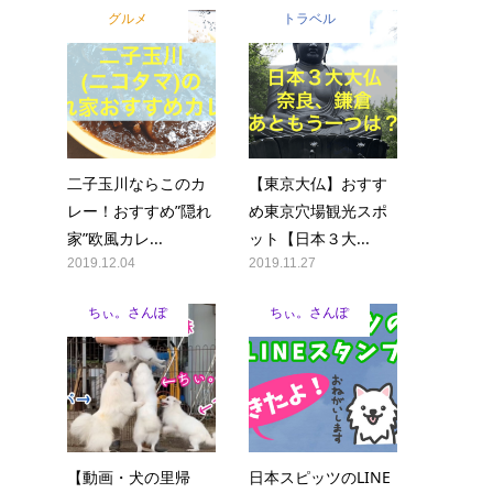
グルメ
トラベル
二子玉川ならこのカ
【東京大仏】おすす
レー！おすすめ”隠れ
め東京穴場観光スポ
家”欧風カレ...
ット【日本３大...
2019.12.04
2019.11.27
ちぃ。さんぽ
ちぃ。さんぽ
【動画・犬の里帰
日本スピッツのLINE