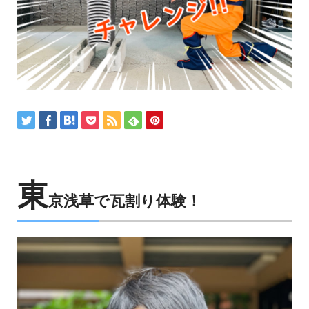
東
京浅草で瓦割り体験！